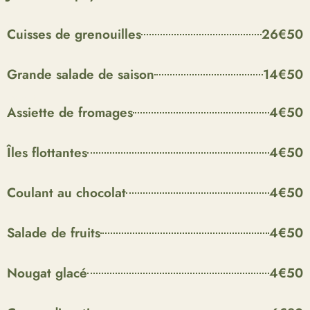
Cuisses de grenouilles
26€50
Grande salade de saison
14€50
Desserts
Assiette de fromages
4€50
Îles flottantes
4€50
Coulant au chocolat
4€50
Salade de fruits
4€50
Nougat glacé
4€50