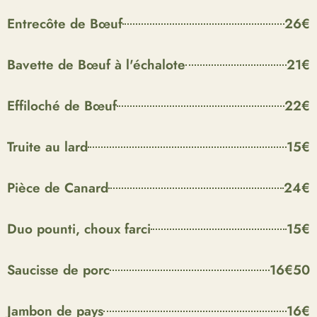
Plats
Entrecôte de Bœuf
26€
Bavette de Bœuf à l'échalote
21€
Effiloché de Bœuf
22€
Truite au lard
15€
Pièce de Canard
24€
Duo pounti, choux farci
15€
Saucisse de porc
16€50
Jambon de pays
16€