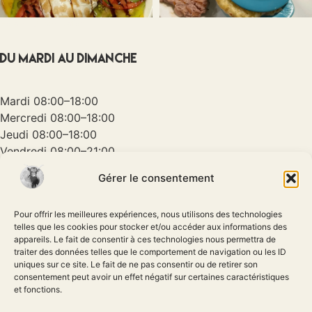
Horaires / Reservation
Du Mardi au Dimanche
Mardi 08:00–18:00
Mercredi 08:00–18:00
Jeudi 08:00–18:00
Vendredi 08:00–21:00
Samedi 08:00–21:00
Gérer le consentement
Dimanche 08:00–17:00
Informations pouvant varier suivants les périodes de
Pour offrir les meilleures expériences, nous utilisons des technologies
vacances et jours fériés
telles que les cookies pour stocker et/ou accéder aux informations des
appareils. Le fait de consentir à ces technologies nous permettra de
traiter des données telles que le comportement de navigation ou les ID
uniques sur ce site. Le fait de ne pas consentir ou de retirer son
Reservations au
consentement peut avoir un effet négatif sur certaines caractéristiques
04 71 40 60 28
et fonctions.
Auberge du Pont - Le Bourg,